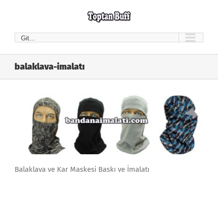
Skip
to
content
Git...
balaklava-imalatı
Balaklava ve Kar Maskesi Baskı ve İmalatı