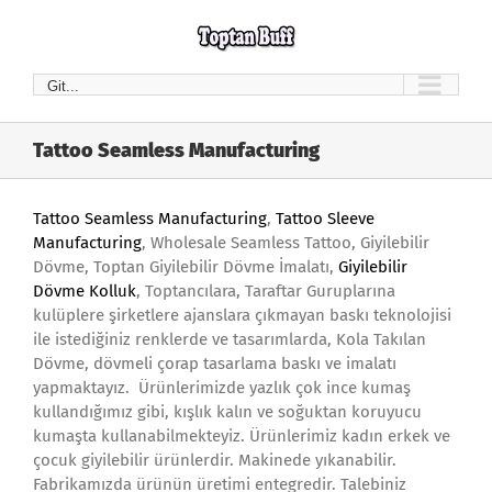
Skip
to
content
Git...
Tattoo Seamless Manufacturing
Tattoo Seamless Manufacturing
,
Tattoo Sleeve
Manufacturing
, Wholesale Seamless Tattoo, Giyilebilir
Dövme, Toptan Giyilebilir Dövme İmalatı,
Giyilebilir
Dövme Kolluk
, Toptancılara, Taraftar Guruplarına
kulüplere şirketlere ajanslara çıkmayan baskı teknolojisi
ile istediğiniz renklerde ve tasarımlarda, Kola Takılan
Dövme, dövmeli çorap tasarlama baskı ve imalatı
yapmaktayız. Ürünlerimizde yazlık çok ince kumaş
kullandığımız gibi, kışlık kalın ve soğuktan koruyucu
kumaşta kullanabilmekteyiz. Ürünlerimiz kadın erkek ve
çocuk giyilebilir ürünlerdir. Makinede yıkanabilir.
Fabrikamızda ürünün üretimi entegredir. Talebiniz