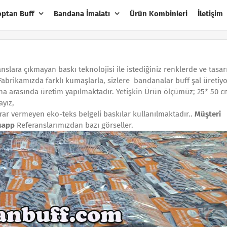
optan Buff
Bandana İmalatı
Ürün Kombinleri
İletişim
anslara çıkmayan baskı teknolojisi ile istediğiniz renklerde ve tasa
abrikamızda farklı kumaşlarla, sizlere bandanalar buff şal üretiy
 arasında üretim yapılmaktadır. Yetişkin Ürün ölçümüz; 25* 50 cm
ayız,
rar vermeyen eko-teks belgeli baskılar kullanılmaktadır..
Müşteri
tsapp
Referanslarımızdan bazı görseller.