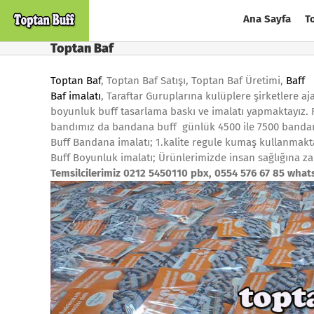
Skip
Ana Sayfa
T
to
content
Toptan Baf
Toptan Baf
, Toptan Baf Satışı, Toptan Baf Üretimi,
Baff
Baf imalatı
, Taraftar Guruplarına kulüplere şirketlere aj
boyunluk buff tasarlama baskı ve imalatı yapmaktayız. F
bandımız da bandana buff günlük 4500 ile 7500 bandana
Buff Bandana imalatı; 1.kalite regule kumaş kullanmakt
Buff Boyunluk imalatı; Ürünlerimizde insan sağlığına za
Temsilcilerimiz 0212 5450110 pbx, 0554 576 67 85 wha