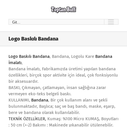
Skip
to
content
Git...
Logo Baskılı Bandana
Logo Baskılı Bandana
, Bandana, Logolu Kare
Bandana
İmalatı
,
Bandana İmalatı, Fabrikamızda üretimi yapılan bandana
özellikleri, birçok spor aktivite için ideal, çok fonksiyonlu
bir aksesuardır.
BASKI, Çıkmayan, çatlamayan, insan sağlığına zarar
vermeyen eko-teks belgeli baskı.
KULLANIMI,
Bandana
, Bir çok kullanım alanı ve şekli
bulunmaktadır, Başlıca; saç ve baş bandı, maske, eşarp,
bere ve bandana olarak kullanılabilir.
TEKNİK ÖZELLİKLER,
Kumaş: %100 Micro KUMAŞ, Boyutları
: 50 cm (+-2) Bakımı : Makinede yıkanabilir ütülenebilir.