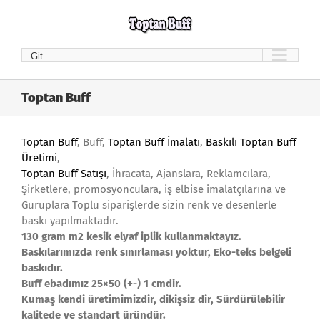
Skip
to
content
Git...
Toptan Buff
Toptan Buff
, Buff,
Toptan Buff İmalatı
,
Baskılı Toptan Buff
Üretimi
,
Toptan Buff
Satışı
, İhracata, Ajanslara, Reklamcılara,
Şirketlere, promosyonculara, iş elbise imalatçılarına ve
Guruplara Toplu siparişlerde sizin renk ve desenlerle
baskı yapılmaktadır.
130 gram m2 kesik elyaf iplik kullanmaktayız.
Baskılarımızda renk sınırlaması yoktur, Eko-teks belgeli
baskıdır.
Buff ebadımız 25×50 (+-) 1 cmdir.
Kumaş kendi üretimimizdir, dikişsiz dir, Sürdürülebilir
kalitede ve standart üründür.