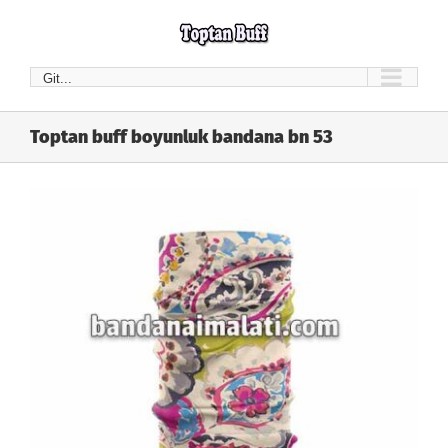
Skip
to
content
Git...
Toptan buff boyunluk bandana bn 53