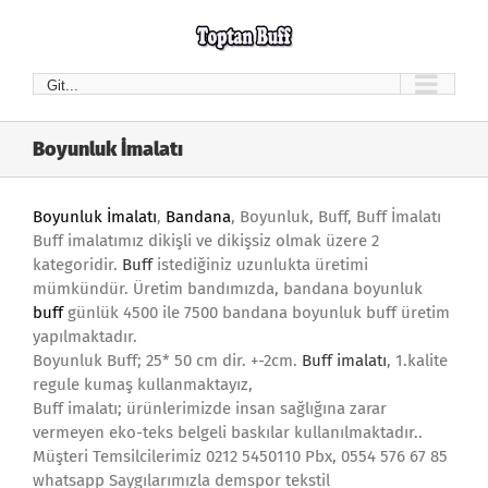
Skip
to
content
Git...
Boyunluk İmalatı
Boyunluk İmalatı
,
Bandana
, Boyunluk, Buff, Buff İmalatı
Buff imalatımız dikişli ve dikişsiz olmak üzere 2
kategoridir.
Buff
istediğiniz uzunlukta üretimi
mümkündür. Üretim bandımızda, bandana boyunluk
buff
günlük 4500 ile 7500 bandana boyunluk buff üretim
yapılmaktadır.
Boyunluk Buff; 25* 50 cm dir. +-2cm.
Buff imalatı
, 1.kalite
regule kumaş kullanmaktayız,
Buff imalatı; ürünlerimizde insan sağlığına zarar
vermeyen eko-teks belgeli baskılar kullanılmaktadır..
Müşteri Temsilcilerimiz 0212 5450110 Pbx, 0554 576 67 85
whatsapp Saygılarımızla demspor tekstil