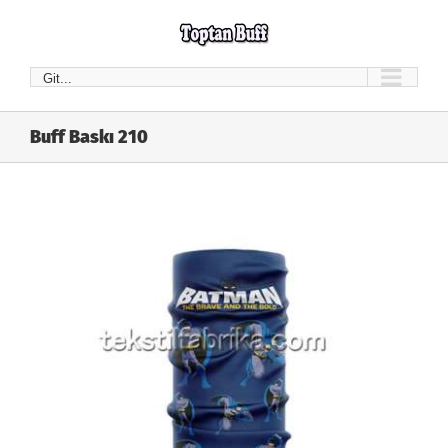
Skip
to
content
Git...
Buff Baskı 210