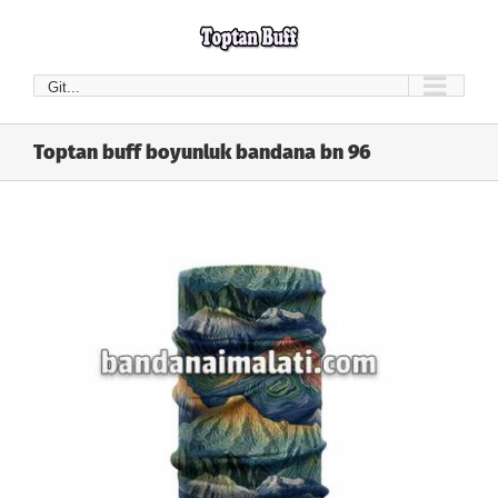
Skip
to
content
Git...
Toptan buff boyunluk bandana bn 96