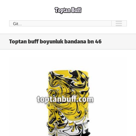
Skip
to
content
Git...
Toptan buff boyunluk bandana bn 46