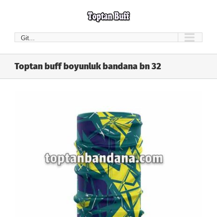
Skip
to
content
Git...
Toptan buff boyunluk bandana bn 32