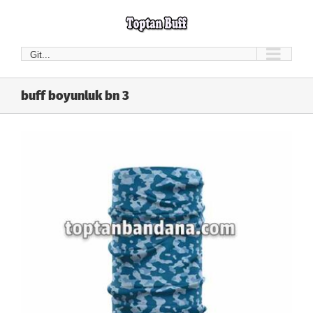
Skip
to
content
Git...
buff boyunluk bn 3