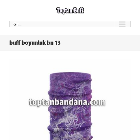
Skip
to
content
Git...
buff boyunluk bn 13