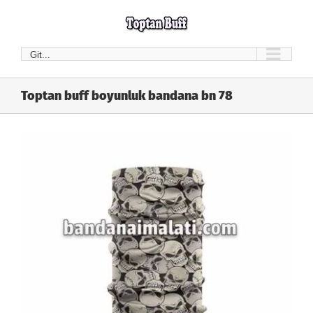
Skip
to
content
Git...
Toptan buff boyunluk bandana bn 78