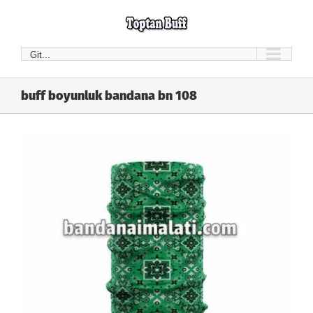
Skip
to
content
Git...
buff boyunluk bandana bn 108