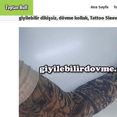
Skip
Ana Sayfa
T
to
content
giyilebilir dikişsiz, dövme kolluk, Tattoo Sle