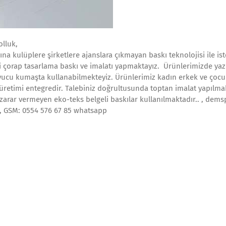
olluk,
ına kulüplere şirketlere ajanslara çıkmayan baskı teknolojisi ile ist
 çorap tasarlama baskı ve imalatı yapmaktayız. Ürünlerimizde yazl
yucu kumaşta kullanabilmekteyiz. Ürünlerimiz kadın erkek ve çocuk 
üretimi entegredir. Talebiniz doğrultusunda toptan imalat yapılmak
zarar vermeyen eko-teks belgeli baskılar kullanılmaktadır.. , demsp
bx, GSM: 0554 576 67 85 whatsapp