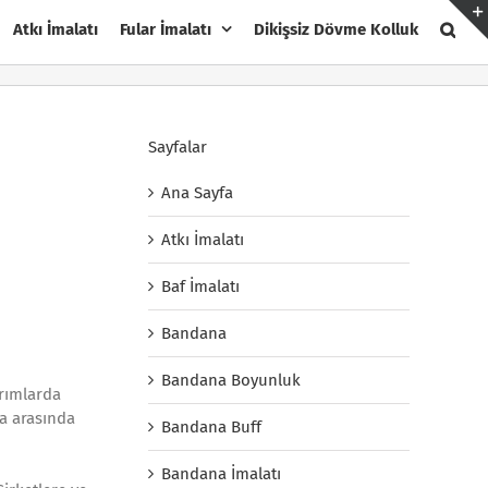
Atkı İmalatı
Fular İmalatı
Dikişsiz Dövme Kolluk
Sayfalar
Ana Sayfa
Atkı İmalatı
Baf İmalatı
Bandana
Bandana Boyunluk
arımlarda
a arasında
Bandana Buff
Bandana İmalatı