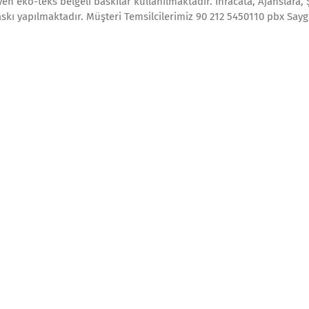
en eko-teks belgeli baskılar kullanılmaktadır. İhracata, Ajanslara, 
skı yapılmaktadır. Müşteri Temsilcilerimiz 90 212 5450110 pbx Sayg