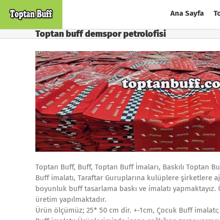
Skip
Ana Sayfa
T
to
content
Toptan buff demspor petrolofisi
Toptan Buff, Buff, Toptan Buff İmaları, Baskılı Toptan Bu
Buff imalatı, Taraftar Guruplarına kulüplere şirketlere a
boyunluk buff tasarlama baskı ve imalatı yapmaktayız.
üretim yapılmaktadır.
Ürün ölçümüz; 25* 50 cm dir. +-1cm, Çocuk Buff imalatı;