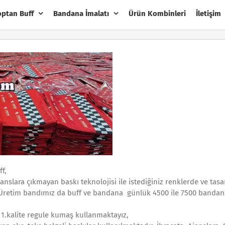
optan Buff
Bandana İmalatı
Ürün Kombinleri
İletişim
ff,
janslara çıkmayan baskı teknolojisi ile istediğiniz renklerde ve tas
 Üretim bandımız da buff ve bandana günlük 4500 ile 7500 bandan
 1.kalite regule kumaş kullanmaktayız,