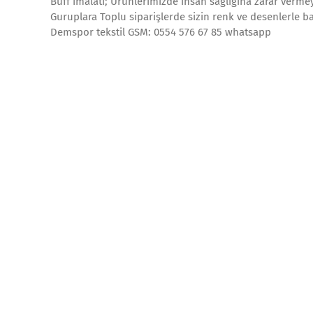
Buff imalatı; Ürünlerimizde insan sağlığına zarar vermey
Guruplara Toplu siparişlerde sizin renk ve desenlerle ba
Demspor tekstil GSM: 0554 576 67 85 whatsapp