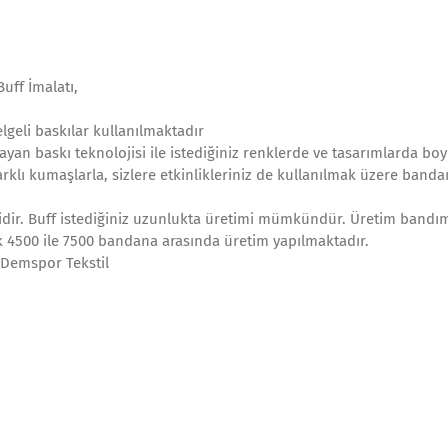
uff İmalatı,
lgeli baskılar kullanılmaktadır
ayan baskı teknolojisi ile istediğiniz renklerde ve tasarımlarda bo
klı kumaşlarla, sizlere etkinlikleriniz de kullanılmak üzere bandan
oridir. Buff istediğiniz uzunlukta üretimi mümkündür. Üretim bandı
k 4500 ile 7500 bandana arasında üretim yapılmaktadır.
 Demspor Tekstil