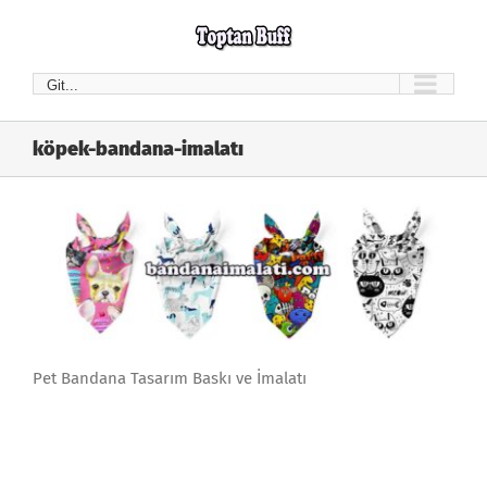
Skip
to
content
Git...
köpek-bandana-imalatı
Pet Bandana Tasarım Baskı ve İmalatı