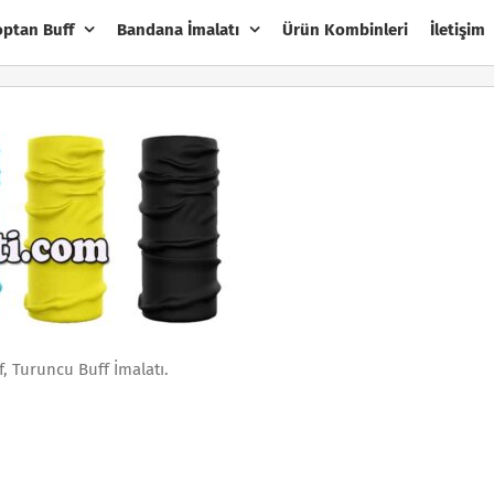
optan Buff
Bandana İmalatı
Ürün Kombinleri
İletişim
ff, Turuncu Buff İmalatı.