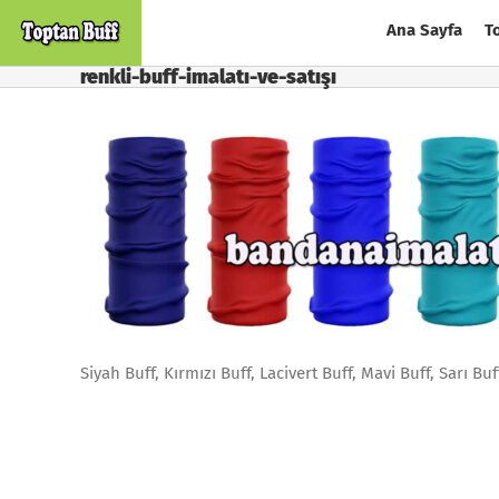
Skip
Ana Sayfa
T
to
content
renkli-buff-imalatı-ve-satışı
Siyah Buff, Kırmızı Buff, Lacivert Buff, Mavi Buff, Sarı Bu