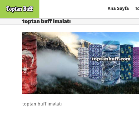
Skip
Ana Sayfa
T
to
content
toptan buff imalatı
toptan buff imalatı