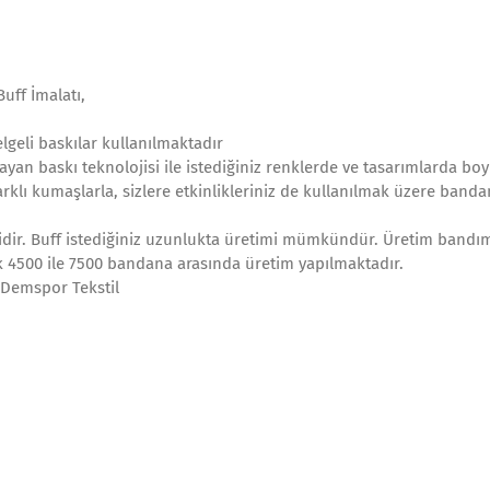
uff İmalatı,
lgeli baskılar kullanılmaktadır
ayan baskı teknolojisi ile istediğiniz renklerde ve tasarımlarda bo
klı kumaşlarla, sizlere etkinlikleriniz de kullanılmak üzere bandan
oridir. Buff istediğiniz uzunlukta üretimi mümkündür. Üretim bandı
k 4500 ile 7500 bandana arasında üretim yapılmaktadır.
 Demspor Tekstil