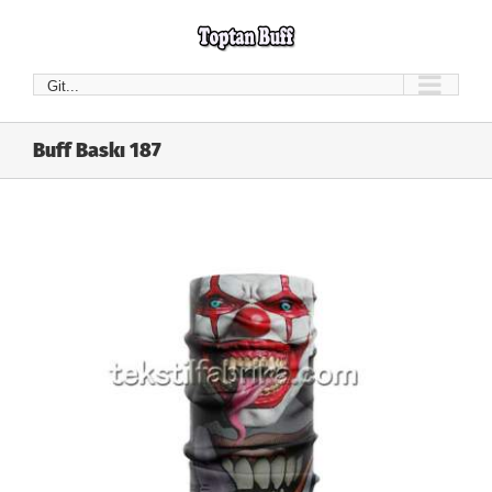
Skip
to
content
Git...
Buff Baskı 187