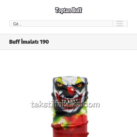
Skip
to
content
Git...
Buff İmalatı 190