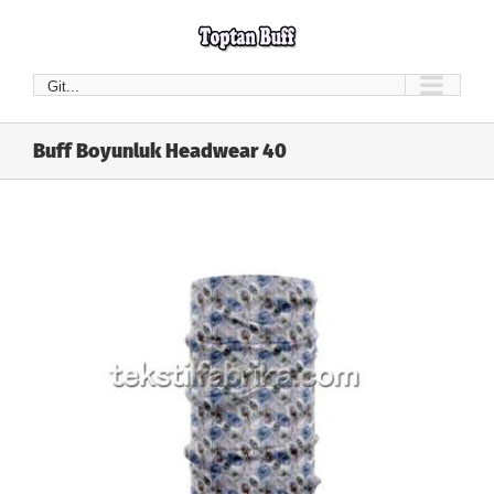
Skip
to
content
Git...
Buff Boyunluk Headwear 40