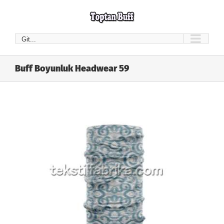
Skip
to
content
Git...
Buff Boyunluk Headwear 59