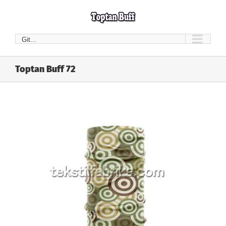
Skip
to
content
Git...
Toptan Buff 72