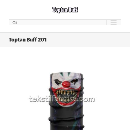
Skip
to
content
Git...
Toptan Buff 201