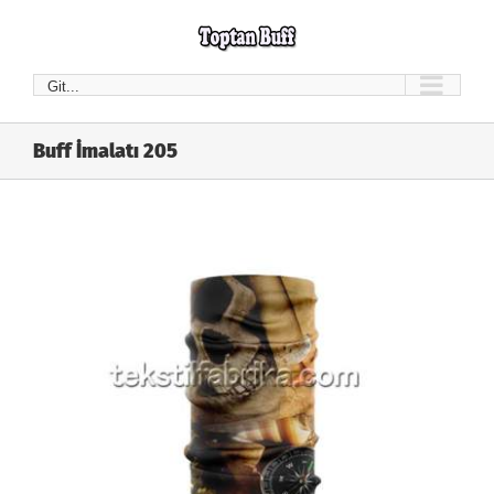
Skip
to
content
Git...
Buff İmalatı 205