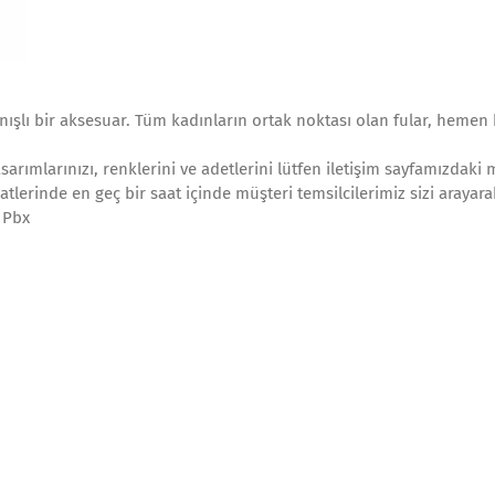
ışlı bir aksesuar. Tüm kadınların ortak noktası olan fular, heme
arımlarınızı, renklerini ve adetlerini lütfen iletişim sayfamızdaki 
aatlerinde en geç bir saat içinde müşteri temsilcilerimiz sizi arayar
0 Pbx