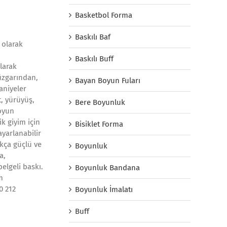
Basketbol Forma
Baskılı Baf
 olarak
Baskılı Buff
larak
üzgarından,
Bayan Boyun Fuları
aniyeler
, yürüyüş,
Bere Boyunluk
oyun
ik giyim için
Bisiklet Forma
yarlanabilir
ukça güçlü ve
Boyunluk
a,
elgeli baskı.
Boyunluk Bandana
m
0 212
Boyunluk İmalatı
Buff