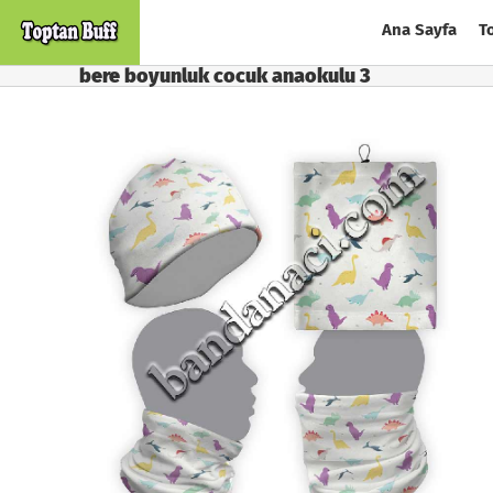
Skip
Ana Sayfa
T
to
content
bere boyunluk cocuk anaokulu 3