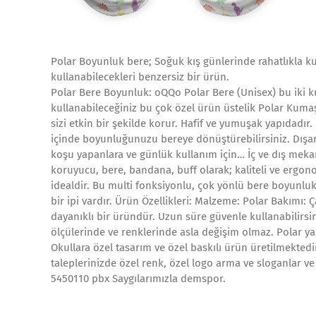
Polar Boyunluk bere; Soğuk kış günlerinde rahatlıkla ku
kullanabilecekleri benzersiz bir ürün.
Polar Bere Boyunluk: oQQo Polar Bere (Unisex) bu iki k
kullanabileceğiniz bu çok özel ürün üstelik Polar Kum
sizi etkin bir şekilde korur. Hafif ve yumuşak yapıdadır
içinde boyunluğunuzu bereye dönüştürebilirsiniz. Dışar
koşu yapanlara ve günlük kullanım için… İç ve dış m
koruyucu, bere, bandana, buff olarak; kaliteli ve ergonom
idealdir. Bu multi fonksiyonlu, çok yönlü bere boyunl
bir ipi vardır. Ürün Özellikleri: Malzeme: Polar Bakımı:
dayanıklı bir üründür. Uzun süre güvenle kullanabilirsin
ölçülerinde ve renklerinde asla değişim olmaz. Polar yapı
Okullara özel tasarım ve özel baskılı ürün üretilmektedir
taleplerinizde özel renk, özel logo arma ve sloganlar ve t
5450110 pbx Saygılarımızla demspor.