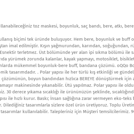
llanabileceğiniz toz maskesi, boyunluk, saç bandı, bere, atkı, bere
ullanış biçimi tek üründe buluşuyor. Hem bere, boyunluk ve buff o
aştan imal edilmiştir. Kışın yağmurundan, karından, soğuğundan, r
. Esnektir terletmez. Üst bölümünde yer alan ipi sıkma bölümü ile s
ıda yürümek zorunda kalanlar, kayak yapmayı, motosiklet, bisiklet
ekanlarda mükemmel boyunluk-bere buff, bandana çözümü. oQQo B
ik tasarımdadır. . Polar yapısı ile her türlü kış etkinliği ve gündel
uk çözümünün, boyun bandından hızlıca BEREYE dönüştürmek için a
 Çamaşır makinesinde yıkanabilir. Ütü yapılmaz. Polar yapısı ile old
iz. 30 derece yıkama sıcaklığı ile ürününüzün şeklinde, sıcaklığınd
sı ile hızlı kurur. Baskı; İnsan sağlığına zarar vermeyen eko-teks b
. Dilediğiniz tasarımlarla sizlere özel ürün üretiyoruz. Toplu Üreti
asarımlar kullanılabilir. Talepleriniz için Müşteri temsilcilerimiz. 9