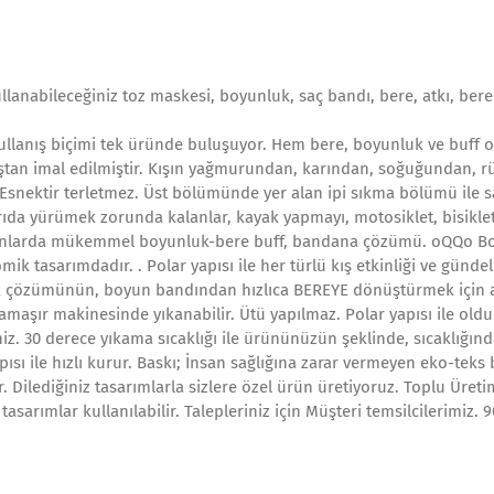
llanabileceğiniz toz maskesi, boyunluk, saç bandı, bere, atkı, bere
ullanış biçimi tek üründe buluşuyor. Hem bere, boyunluk ve buff o
aştan imal edilmiştir. Kışın yağmurundan, karından, soğuğundan, r
. Esnektir terletmez. Üst bölümünde yer alan ipi sıkma bölümü ile s
ıda yürümek zorunda kalanlar, kayak yapmayı, motosiklet, bisiklet
ekanlarda mükemmel boyunluk-bere buff, bandana çözümü. oQQo B
ik tasarımdadır. . Polar yapısı ile her türlü kış etkinliği ve gündel
uk çözümünün, boyun bandından hızlıca BEREYE dönüştürmek için a
 Çamaşır makinesinde yıkanabilir. Ütü yapılmaz. Polar yapısı ile old
iz. 30 derece yıkama sıcaklığı ile ürününüzün şeklinde, sıcaklığınd
sı ile hızlı kurur. Baskı; İnsan sağlığına zarar vermeyen eko-teks b
. Dilediğiniz tasarımlarla sizlere özel ürün üretiyoruz. Toplu Üreti
asarımlar kullanılabilir. Talepleriniz için Müşteri temsilcilerimiz. 9