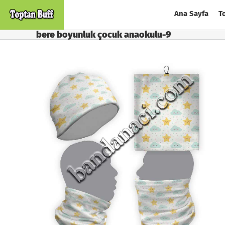
Skip
Ana Sayfa
T
to
content
bere boyunluk çocuk anaokulu-9