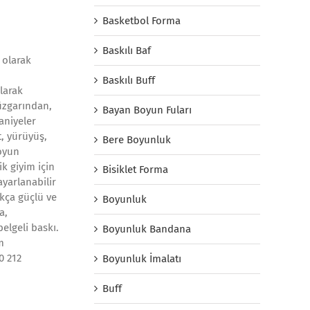
Basketbol Forma
Baskılı Baf
 olarak
Baskılı Buff
larak
üzgarından,
Bayan Boyun Fuları
aniyeler
, yürüyüş,
Bere Boyunluk
oyun
ik giyim için
Bisiklet Forma
yarlanabilir
ukça güçlü ve
Boyunluk
a,
elgeli baskı.
Boyunluk Bandana
m
0 212
Boyunluk İmalatı
Buff