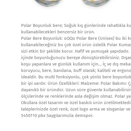
Polar Boyunluk bere; Soğuk kış günlerinde rahatlıkla ku
kullanabilecekleri benzersiz bir ürün.
Polar Bere Boyunluk: oQQo Polar Bere (Unisex) bu iki k
kullanabileceğiniz bu çok özel ürün üstelik Polar Kum
sizi etkin bir şekilde korur. Hafif ve yumuşak yapıdadır
içinde boyunluğunuzu bereye dönüştürebilirsiniz. Dışar
koşu yapanlara ve günlük kullanım için… İç ve dış m
koruyucu, bere, bandana, buff olarak; kaliteli ve ergonom
idealdir. Bu multi fonksiyonlu, çok yönlü bere boyunl
bir ipi vardır. Ürün Özellikleri: Malzeme: Polar Bakımı:
dayanıklı bir üründür. Uzun süre güvenle kullanabilirsin
ölçülerinde ve renklerinde asla değişim olmaz. Polar yapı
Okullara özel tasarım ve özel baskılı ürün üretilmektedir
taleplerinizde özel renk, özel logo arma ve sloganlar ve t
5450110 pbx Saygılarımızla demspor.