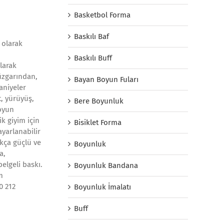
Basketbol Forma
Baskılı Baf
 olarak
Baskılı Buff
larak
üzgarından,
Bayan Boyun Fuları
aniyeler
, yürüyüş,
Bere Boyunluk
oyun
ik giyim için
Bisiklet Forma
yarlanabilir
ukça güçlü ve
Boyunluk
a,
elgeli baskı.
Boyunluk Bandana
m
0 212
Boyunluk İmalatı
Buff