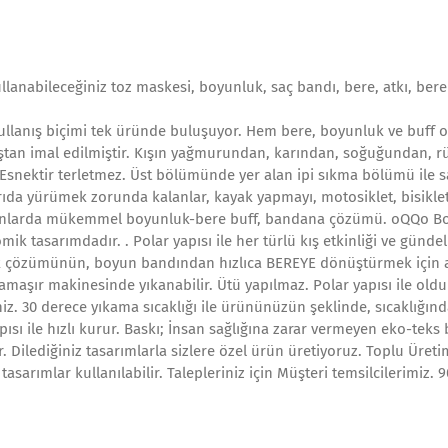
llanabileceğiniz toz maskesi, boyunluk, saç bandı, bere, atkı, bere
ullanış biçimi tek üründe buluşuyor. Hem bere, boyunluk ve buff o
aştan imal edilmiştir. Kışın yağmurundan, karından, soğuğundan, r
. Esnektir terletmez. Üst bölümünde yer alan ipi sıkma bölümü ile s
ıda yürümek zorunda kalanlar, kayak yapmayı, motosiklet, bisiklet
ekanlarda mükemmel boyunluk-bere buff, bandana çözümü. oQQo B
ik tasarımdadır. . Polar yapısı ile her türlü kış etkinliği ve gündel
uk çözümünün, boyun bandından hızlıca BEREYE dönüştürmek için a
 Çamaşır makinesinde yıkanabilir. Ütü yapılmaz. Polar yapısı ile old
iz. 30 derece yıkama sıcaklığı ile ürününüzün şeklinde, sıcaklığınd
sı ile hızlı kurur. Baskı; İnsan sağlığına zarar vermeyen eko-teks b
. Dilediğiniz tasarımlarla sizlere özel ürün üretiyoruz. Toplu Üreti
asarımlar kullanılabilir. Talepleriniz için Müşteri temsilcilerimiz. 9