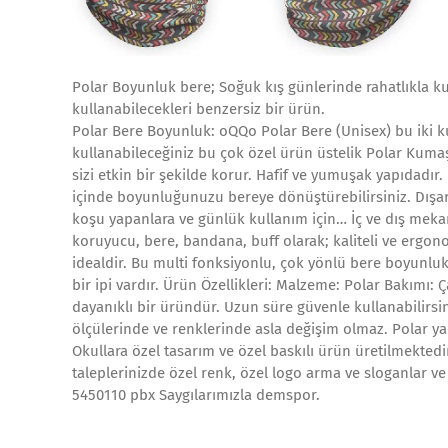
Polar Boyunluk bere; Soğuk kış günlerinde rahatlıkla ku
kullanabilecekleri benzersiz bir ürün.
Polar Bere Boyunluk: oQQo Polar Bere (Unisex) bu iki k
kullanabileceğiniz bu çok özel ürün üstelik Polar Kum
sizi etkin bir şekilde korur. Hafif ve yumuşak yapıdadır
içinde boyunluğunuzu bereye dönüştürebilirsiniz. Dışar
koşu yapanlara ve günlük kullanım için… İç ve dış m
koruyucu, bere, bandana, buff olarak; kaliteli ve ergonom
idealdir. Bu multi fonksiyonlu, çok yönlü bere boyunl
bir ipi vardır. Ürün Özellikleri: Malzeme: Polar Bakımı:
dayanıklı bir üründür. Uzun süre güvenle kullanabilirsin
ölçülerinde ve renklerinde asla değişim olmaz. Polar yapı
Okullara özel tasarım ve özel baskılı ürün üretilmektedir
taleplerinizde özel renk, özel logo arma ve sloganlar ve t
5450110 pbx Saygılarımızla demspor.