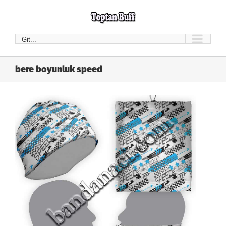
Skip
to
content
Git...
bere boyunluk speed