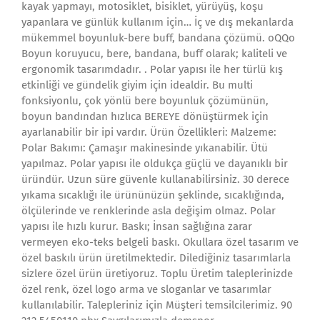
kayak yapmayı, motosiklet, bisiklet, yürüyüş, koşu
yapanlara ve günlük kullanım için… İç ve dış mekanlarda
mükemmel boyunluk-bere buff, bandana çözümü. oQQo
Boyun koruyucu, bere, bandana, buff olarak; kaliteli ve
ergonomik tasarımdadır. . Polar yapısı ile her türlü kış
etkinliği ve gündelik giyim için idealdir. Bu multi
fonksiyonlu, çok yönlü bere boyunluk çözümünün,
boyun bandından hızlıca BEREYE dönüştürmek için
ayarlanabilir bir ipi vardır. Ürün Özellikleri: Malzeme:
Polar Bakımı: Çamaşır makinesinde yıkanabilir. Ütü
yapılmaz. Polar yapısı ile oldukça güçlü ve dayanıklı bir
üründür. Uzun süre güvenle kullanabilirsiniz. 30 derece
yıkama sıcaklığı ile ürününüzün şeklinde, sıcaklığında,
ölçülerinde ve renklerinde asla değişim olmaz. Polar
yapısı ile hızlı kurur. Baskı; İnsan sağlığına zarar
vermeyen eko-teks belgeli baskı. Okullara özel tasarım ve
özel baskılı ürün üretilmektedir. Dilediğiniz tasarımlarla
sizlere özel ürün üretiyoruz. Toplu Üretim taleplerinizde
özel renk, özel logo arma ve sloganlar ve tasarımlar
kullanılabilir. Talepleriniz için Müşteri temsilcilerimiz. 90