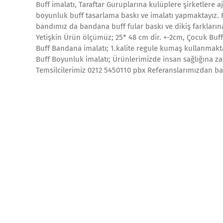
Buff imalatı, Taraftar Guruplarına kulüplere şirketlere a
boyunluk buff tasarlama baskı ve imalatı yapmaktayız. F
bandımız da bandana buff fular baskı ve dikiş farkları
Yetişkin Ürün ölçümüz; 25* 48 cm dir. +-2cm, Çocuk Buf
Buff Bandana imalatı; 1.kalite regule kumaş kullanmakt
Buff Boyunluk imalatı; Ürünlerimizde insan sağlığına za
Temsilcilerimiz 0212 5450110 pbx Referanslarımızdan baz