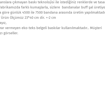
janslara çıkmayan baskı teknolojisi ile istediğiniz renklerde ve tas
abrikamızda farklı kumaşlarla, sizlere bandanalar buff şal üretiy
na göre günlük 4500 ile 7500 bandana arasında üretim yapılmaktadı
f Ürün Ölçümüz 23*40 cm dir. +-2 cm
ayız,
rar vermeyen eko-teks belgeli baskılar kullanılmaktadır.. Müşteri
ı görseller.