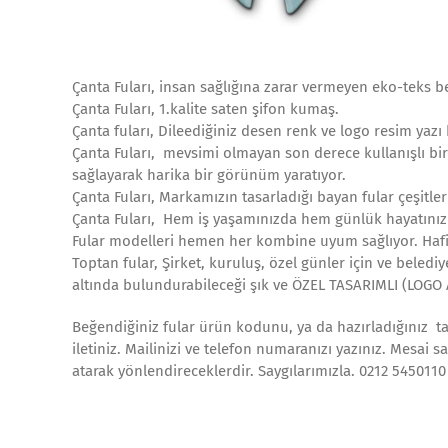
Çanta Fuları, insan sağlığına zarar vermeyen eko-teks be
Çanta Fuları, 1.kalite saten şifon kumaş.
Çanta fuları, Dileediğiniz desen renk ve logo resim yazı b
Çanta Fuları, mevsimi olmayan son derece kullanışlı b
sağlayarak harika bir görünüm yaratıyor.
Çanta Fuları, Markamızın tasarladığı bayan fular çeşitleri
Çanta Fuları, Hem iş yaşamınızda hem günlük hayatınızda
Fular modelleri hemen her kombine uyum sağlıyor. Hafif
Toptan fular, Şirket, kuruluş, özel günler için ve beledi
altında bulundurabileceği şık ve ÖZEL TASARIMLI (LOGO 
Beğendiğiniz fular ürün kodunu, ya da hazırladığınız tas
iletiniz. Mailinizi ve telefon numaranızı yazınız. Mesai s
atarak yönlendireceklerdir. Saygılarımızla. 0212 545011