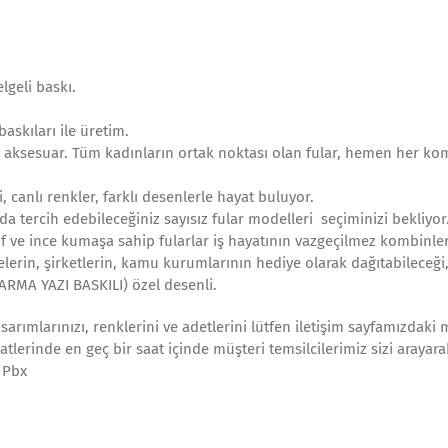
lgeli baskı.
askıları ile üretim.
ir aksesuar. Tüm kadınların ortak noktası olan fular, hemen her 
, canlı renkler, farklı desenlerle hayat buluyor.
 tercih edebileceğiniz sayısız fular modelleri seçiminizi bekliyor
 ve ince kumaşa sahip fularlar iş hayatının vazgeçilmez kombinler
yelerin, şirketlerin, kamu kurumlarının hediye olarak dağıtabileceği,
ARMA YAZI BASKILI) özel desenli.
arımlarınızı, renklerini ve adetlerini lütfen iletişim sayfamızdaki 
aatlerinde en geç bir saat içinde müşteri temsilcilerimiz sizi arayar
0 Pbx