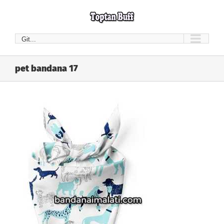
Skip
to
content
Git...
pet bandana 17