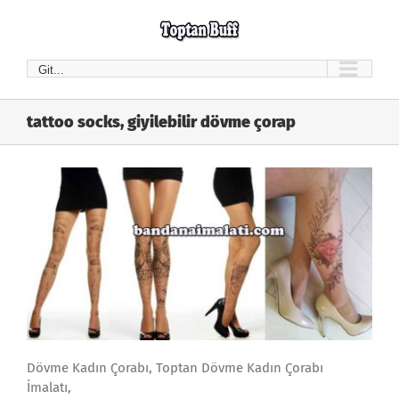
Skip
to
content
Git...
tattoo socks, giyilebilir dövme çorap
Dövme Kadın Çorabı, Toptan Dövme Kadın Çorabı
İmalatı,