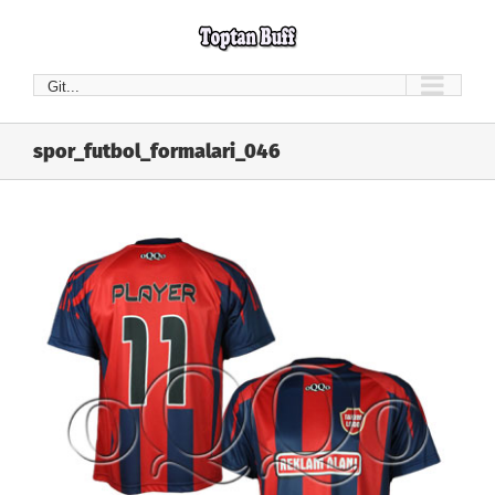
Skip
to
content
Git...
spor_futbol_formalari_046