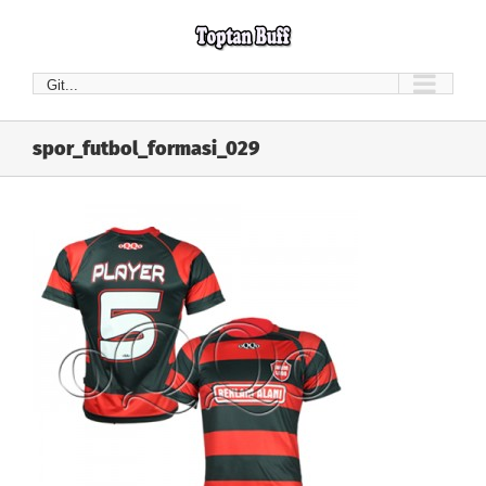
Skip
to
content
Git...
spor_futbol_formasi_029