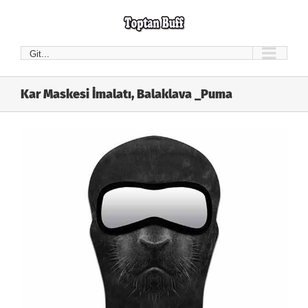
Skip
to
content
Git...
Kar Maskesi İmalatı, Balaklava _Puma