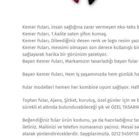
Kemer Fuları, insan sağlığına zarar vermeyen eko-teks b
Kemer Fuları, 1.kalite saten şifon kumaş.
Kemer Fuları, Dileediğiniz desen renk ve logo resim yazı 
Kemer Fuları, mevsimi olmayan son derece kullanışlı b
sağlayarak harika bir görünüm yaratıyor.
Bayan Kemer Fuları, Markamızın tasarladığı bayan fular çe
Bayan Kemer Fuları, Hem iş yaşamınızda hem günlük hayat
Fular modelleri hemen her kombine uyum sağlıyor. Hafif
Toptan fular, Ajans, Şirket, kuruluş, özel günler için ve
sürekli el altında bulundurabileceği şık ve ÖZEL TASARI
Beğendiğiniz fular ürün kodunu, ya da hazırladığınız tas
iletiniz. Mailinizi ve telefon numaranızı yazınız. Mesai s
atarak yönlendireceklerdir. Saygılarımızla. 0212 5450110