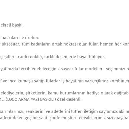
elgeli baskı.
baskıları ile üretim.
ir aksesuar. Tüm kadınların ortak noktası olan fular, hemen her 
şitleri, canlı renkler, farklı desenlerle hayat buluyor.
ınızda tercih edebileceğiniz sayısız fular modelleri seçiminizi b
 ve ince kumaşa sahip fularlar iş hayatının vazgeçilmez kombinler
 belediyelerin, şirketlerin, kamu kurumlarının hediye olarak dağıtab
MLI (LOGO ARMA YAZI BASKILI) özel desenli.
arımlarınızı, renklerini ve adetlerini lütfen iletişim sayfamızdaki 
aatlerinde en geç bir saat içinde müşteri temsilcilerimiz sizi arayar