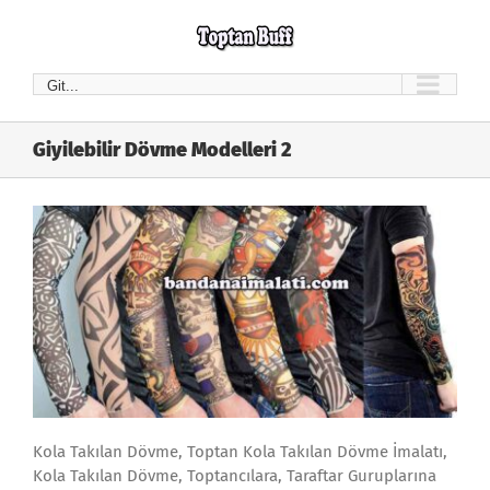
Skip
to
content
Git...
Giyilebilir Dövme Modelleri 2
Kola Takılan Dövme, Toptan Kola Takılan Dövme İmalatı,
Kola Takılan Dövme, Toptancılara, Taraftar Guruplarına