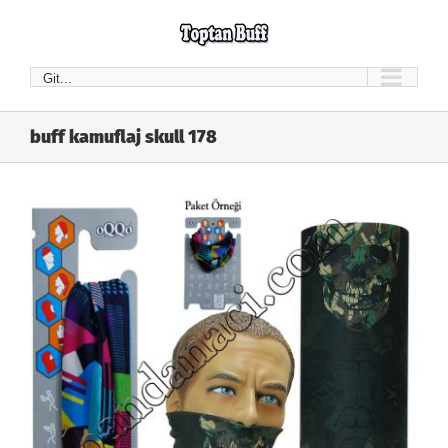
Skip
to
content
Git...
buff kamuflaj skull 178