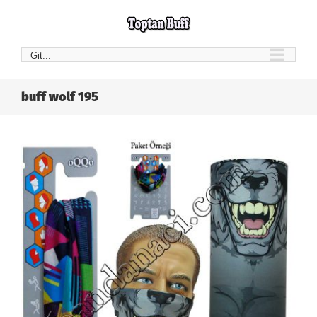
Skip
to
content
Git...
buff wolf 195