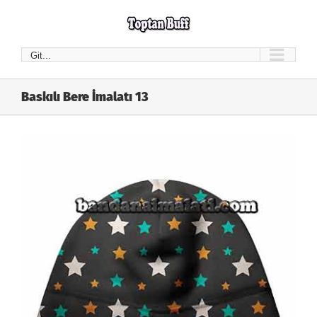
Skip
to
content
Git...
Baskılı Bere İmalatı 13