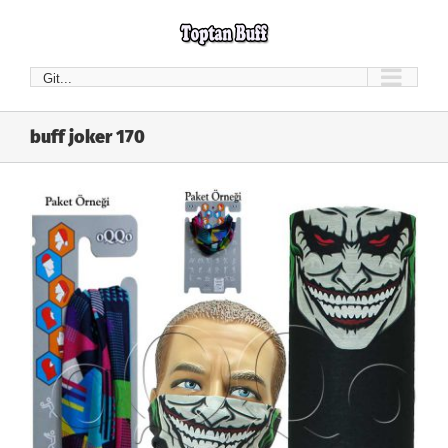
Skip
to
content
Git...
buff joker 170