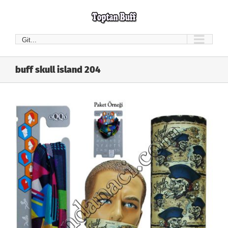
Skip
to
content
Git...
buff skull island 204