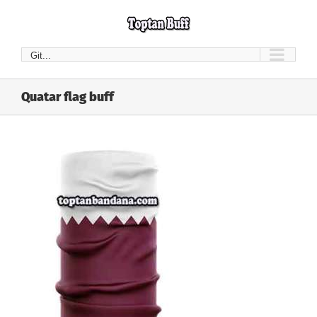
Skip
to
content
Git...
Quatar flag buff