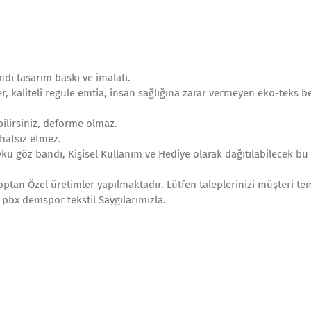
dı tasarım baskı ve imalatı.
, kaliteli regule emtia, insan sağlığına zarar vermeyen eko-teks be
ilirsiniz, deforme olmaz.
hatsız etmez.
ku göz bandı, Kişisel Kullanım ve Hediye olarak dağıtılabilecek bu 
optan Özel üretimler yapılmaktadır. Lütfen taleplerinizi müşteri tem
0 pbx demspor tekstil Saygılarımızla.